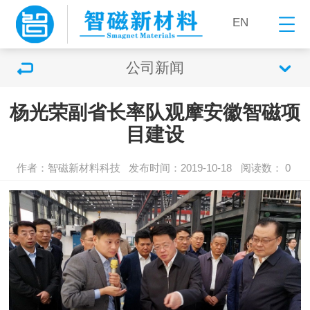
EN
公司新闻
杨光荣副省长率队观摩安徽智磁项
目建设
作者：智磁新材料科技
发布时间：2019-10-18
阅读数：
0