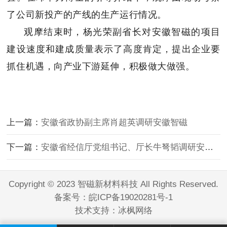
了公司新投产的产线的生产运行情况。
观摩结束时，杨光荣副省长对安徽智磁的项目
建设速度和建成质量表示了高度肯定，提出企业要
抓住机遇，向产业下游延伸，积极做大做强。
上一篇：
安徽省政协副主席肖超英调研安徽智磁
下一篇：
安徽省经信厅党组书记、厅长牛弩韬调研安徽智磁
Copyright © 2023 智磁新材料科技 All Rights Reserved.
备案号：
皖ICP备19020281号-1
技术支持：
冰枫网络