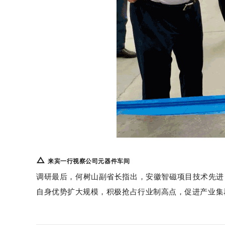
△
来宾一行视察
公司元器件车间
调研最后，何树山副省长指出，安徽智磁项目技术先进
自身优势扩大规模，积极抢占行业制高点，促进产业集