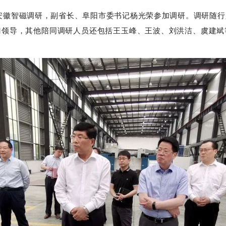
莅临安徽智磁调研，副省长、阜阳市委书记杨光荣参加调研。调研随
门领导，其他陪同调研人员还包括王玉峰、王波、刘洪洁、虞建斌