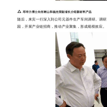
△
邓毕力博士向
何树山和杨光荣副省长介绍新材料产品
随后，来宾一行深入到公司元器件生产车间调研。调研
园，开展产业链招商，推动产业聚集，形成规模效应。