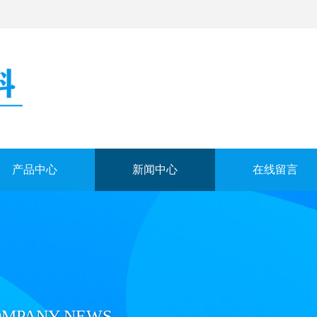
产品中心
新闻中心
在线留言
OMPANY NEWS