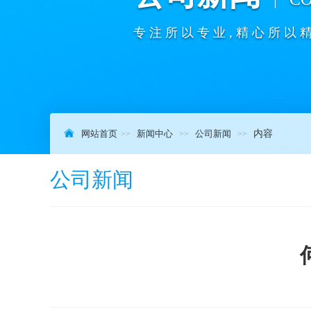
专注所以专业,精心所以
网站首页
新闻中心
公司新闻
内容
公司新闻