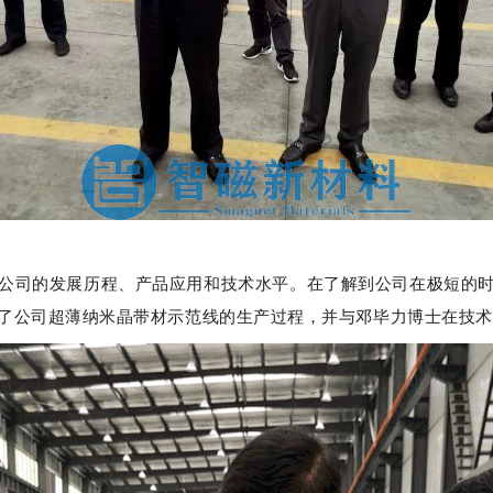
公司的发展历程、产品应用和技术水平。在了解到公司在极短的
了公司超薄纳米晶带材示范线的生产过程，并与邓毕力博士在技术