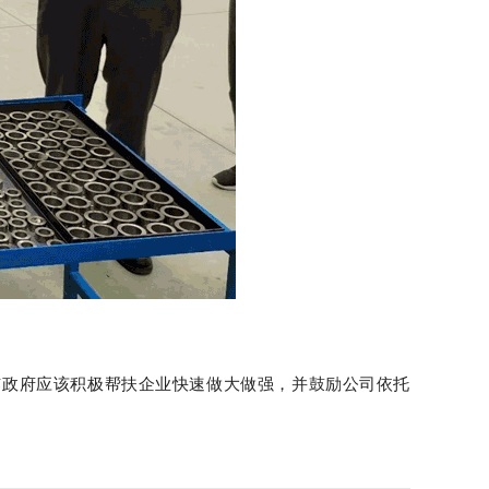
市政府应该积极帮扶企业快速做大做强，并鼓励公司依托