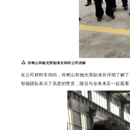
△
何树山和杨光荣副省长聆听公司讲解
在公司材料车间内，何树山和杨光荣副省长详细了解了
智磁团队表示了高度的赞赏，随后与全体来宾一起观看